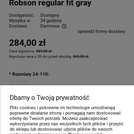
Robson regular fit gray
Dostępność:
Dostępny
Wysyłka w:
24 godziny
Dostawa:
Darmowa
sprawdź formy dostawy
Cena nie zawiera ewentualnych kosztów płatności
284,00 zł
Cena regularna:
569,00 zł
Najniższa cena z 30 dni przed obniżką:
569,00 zł
*
Rozmiary 24-110:
62
Dbamy o Twoją prywatność
Pliki cookies i pokrewne im technologie umożliwiają
poprawne działanie strony i pomagają nam dostosować
ofertę do Twoich potrzeb. Możesz zaakceptować
DO KOSZYKA
wykorzystanie przez nas wszystkich tych plików i przejść
do sklepu lub dostosować użycie plików do swoich