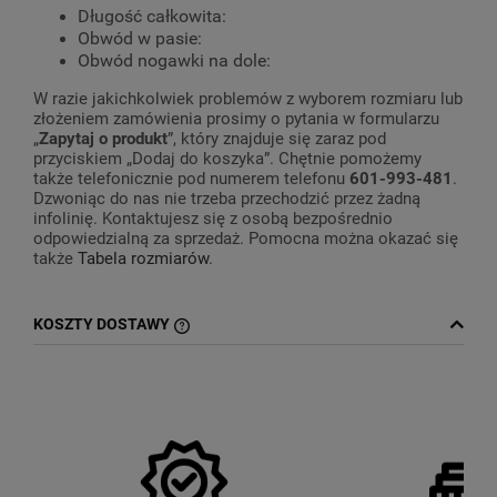
Długość całkowita:
Obwód w pasie:
Obwód nogawki na dole:
W razie jakichkolwiek problemów z wyborem rozmiaru lub
złożeniem zamówienia prosimy o pytania w formularzu
„
Zapytaj o produkt
”, który znajduje się zaraz pod
przyciskiem „Dodaj do koszyka”. Chętnie pomożemy
także telefonicznie pod numerem telefonu
601-993-481
.
Dzwoniąc do nas nie trzeba przechodzić przez żadną
infolinię. Kontaktujesz się z osobą bezpośrednio
odpowiedzialną za sprzedaż. Pomocna można okazać się
także
Tabela rozmiarów
.
KOSZTY DOSTAWY
CENA NIE ZAWIERA EWENTUALNYCH
KOSZTÓW PŁATNOŚCI