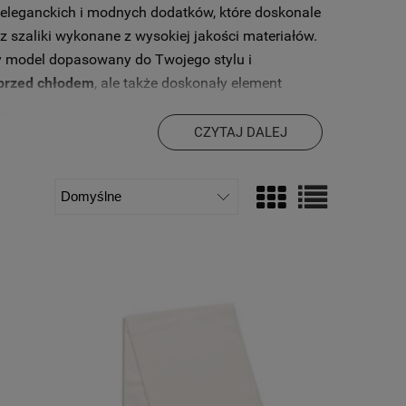
 eleganckich i modnych dodatków, które doskonale
szaliki wykonane z wysokiej jakości materiałów.
ny model dopasowany do Twojego stylu i
 przed chłodem
, ale także doskonały element
sty gust. Zapraszamy do zapoznania się z naszą
wi, że będziesz czuć się pięknie i modnie on każdą
CZYTAJ DALEJ