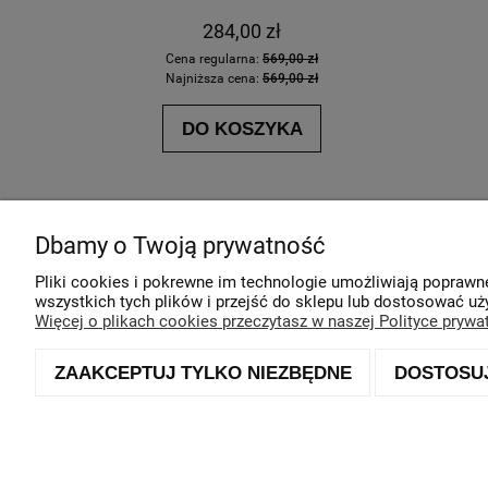
284,00 zł
Cena regularna:
569,00 zł
Ce
Najniższa cena:
569,00 zł
Na
DO KOSZYKA
Pomoc
Moje konto
Dbamy o Twoją prywatność
Ustawienia plików cookies
Twoje zamówien
Pliki cookies i pokrewne im technologie umożliwiają popraw
wszystkich tych plików i przejść do sklepu lub dostosować uży
Polityka prywatności
Ustawienia konta
Więcej o plikach cookies przeczytasz w naszej Polityce prywa
Zwroty i reklamacje
Przechowalnia
ZAAKCEPTUJ TYLKO NIEZBĘDNE
DOSTOSU