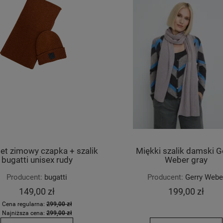
et zimowy czapka + szalik
Miękki szalik damski G
bugatti unisex rudy
Weber gray
Producent:
bugatti
Producent:
Gerry Webe
149,00 zł
199,00 zł
a sukienka - bluza Gerry
Bluza męska bugatti green
Cena regularna:
299,00 zł
Weber navy
Najniższa cena:
299,00 zł