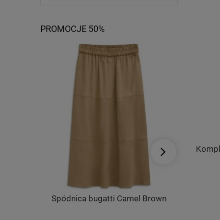
PROMOCJE 50%
Kompl
Spódnica bugatti Camel Brown
Dzianinow