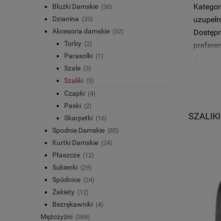
Kategor
Bluzki Damskie
(36)
uzupełn
Dzianina
(33)
Akcesoria damskie
Dostępn
(32)
Torby
(2)
preferen
Parasolki
(1)
styliza
Szale
(3)
ofertą i
Szaliki
(5)
okazję.
Czapki
(4)
Paski
(2)
SZALIKI
Skarpetki
(16)
Spodnie Damskie
(85)
Kurtki Damskie
(24)
Płaszcze
(12)
Sukienki
(29)
Spódnice
(24)
Żakiety
(12)
Bezrękawniki
(4)
Mężczyźni
(368)