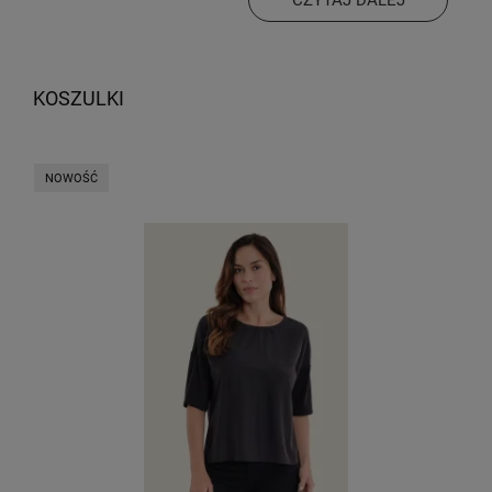
(bawełna, wiskoza, len, elastan, poliester). Każda z
nich jest inna, wyjątkowa dzięki
najmodniejszym
wzorom
dopasowanym do trendów aktualnego
KOSZULKI
sezonu. Do wyboru do koloru! Sama sprawdź, w
którym wzorze się zakochasz! Paski, kwiatki, krata,
inspirujące napisy - każdy znajdzie coś dla siebie!
NOWOŚĆ
Nasz sklep oferuje jedynie najnowsze kolekcje
-
prosto od producentów!
Koszulki na ramiączkach (topy)
Koszulki z krótkim rękawkiem
Koszulki z rękawem 3/4
Koszulki z długim rękawem (longsleeve)