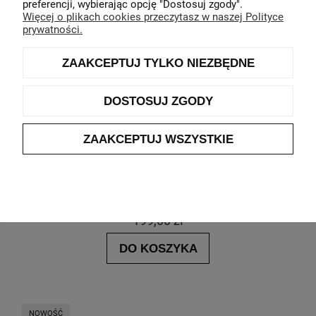
preferencji, wybierając opcję "Dostosuj zgody".
Więcej o plikach cookies przeczytasz w naszej Polityce
prywatności.
ZAAKCEPTUJ TYLKO NIEZBĘDNE
DOSTOSUJ ZGODY
ZAAKCEPTUJ WSZYSTKIE
T-shirt Gerry Weber Flower
Producent:
Gerry Weber
199,00 zł
DO KOSZYKA
NOWOŚĆ