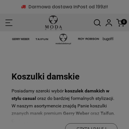
Darmowa dostawa InPost od 199zł!
Koszulki damskie
Posiadamy szeroki wybór
koszulek damskich w
stylu casual
oraz do bardziej formalnych stylizacji.
W naszym asortymencie znajdą Panie koszulki
znanych marek premium
Gerry Weber
oraz
Taifun
.
Cechują się one doskonałą jakością wykonania
dzięki zastosowaniu najlepszych materiałów
CZYTAJ DALEJ