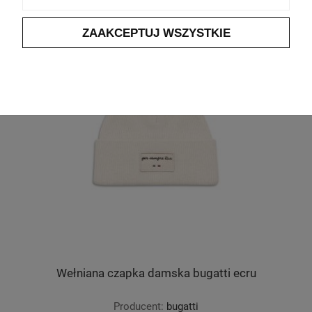
ZAAKCEPTUJ WSZYSTKIE
Wełniana czapka damska bugatti ecru
Producent:
bugatti