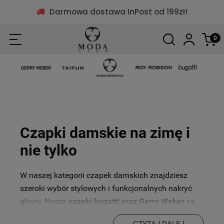
Darmowa dostawa InPost od 199zł!
Czapki damskie na zimę i
nie tylko
W naszej kategorii czapek damskich znajdziesz
szeroki wybór stylowych i funkcjonalnych nakryć
głowy. Nasze
czapki bugatti oraz Gerry Weber
są
wykonane z wysokiej jakości materiałów, które
CZYTAJ DALEJ