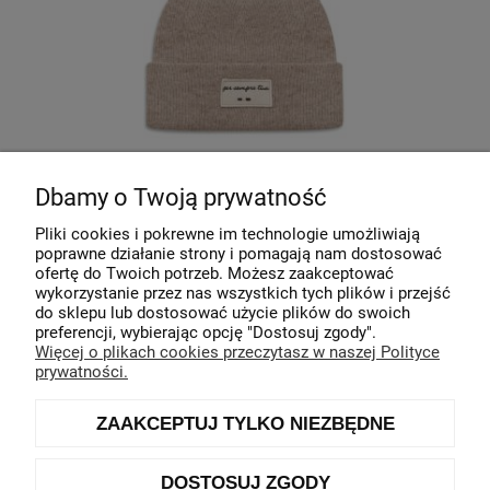
Dbamy o Twoją prywatność
Pliki cookies i pokrewne im technologie umożliwiają
poprawne działanie strony i pomagają nam dostosować
Wełniana czapka damska bugatti light
ofertę do Twoich potrzeb. Możesz zaakceptować
brown
wykorzystanie przez nas wszystkich tych plików i przejść
do sklepu lub dostosować użycie plików do swoich
Producent:
bugatti
preferencji, wybierając opcję "Dostosuj zgody".
Więcej o plikach cookies przeczytasz w naszej Polityce
219,00 zł
prywatności.
DO KOSZYKA
ZAAKCEPTUJ TYLKO NIEZBĘDNE
DOSTOSUJ ZGODY