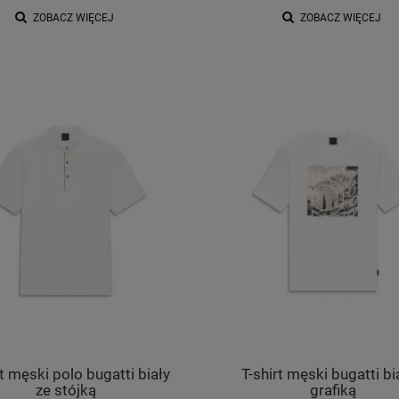
ZOBACZ WIĘCEJ
ZOBACZ WIĘCEJ
męska longsleeve bugatti
Swobodne spodnie Gerry Weber
brązowa
prążki
134,00 zł
294,00 zł
na regularna:
269,00 zł
Cena regularna:
589,00 zł
jniższa cena:
269,00 zł
Najniższa cena:
589,00 zł
DO KOSZYKA
DO KOSZYKA
rt męski polo bugatti biały
T-shirt męski bugatti bi
ze stójką
grafiką