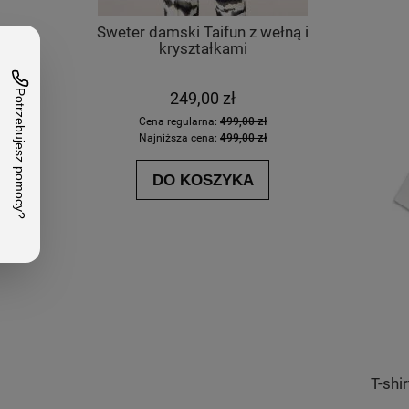
Sweter damski Taifun z wełną i
Koszulka 
kryształkami
249,00 zł
Cena regularna:
499,00 zł
Ce
Najniższa cena:
499,00 zł
Na
DO KOSZYKA
T-shi