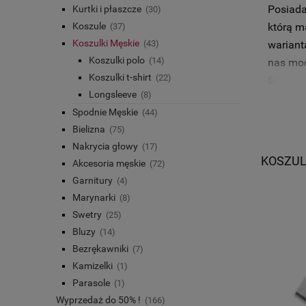
Posiada
Kurtki i płaszcze
(30)
którą m
Koszule
(37)
Koszulki Męskie
warianta
(43)
Koszulki polo
(14)
nas mod
Koszulki t-shirt
(22)
Schiess
Longsleeve
(8)
znajduj
Spodnie Męskie
(44)
bugatti
Bielizna
(75)
Nakrycia głowy
(17)
KOSZUL
Akcesoria męskie
(72)
Garnitury
(4)
Marynarki
(8)
Swetry
(25)
Bluzy
(14)
Bezrękawniki
(7)
Kamizelki
(1)
Parasole
(1)
Wyprzedaż do 50% !
(166)