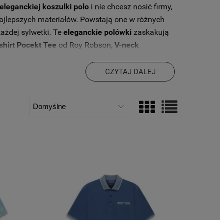
eleganckiej koszulki polo
i nie chcesz nosić firmy,
najlepszych materiałów. Powstają one w różnych
każdej sylwetki. Te
eleganckie polówki
zaskakują
shirt Pocekt Tee
od Roy Robson,
V-neck
idealny pod koszulę garniturową. W ofercie
 krótkim rękawkiem, tank-top czy bokserki. Firma
CZYTAJ DALEJ
b dużym logo.