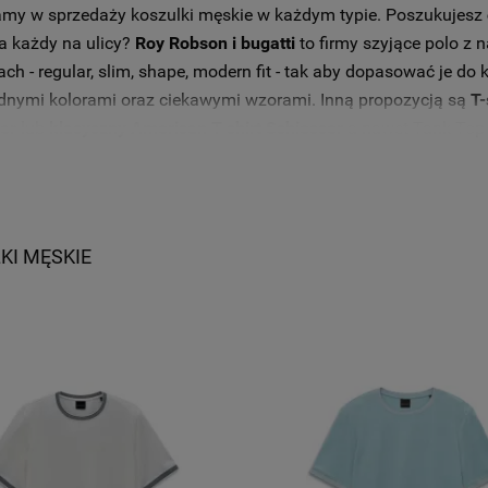
my w sprzedaży koszulki męskie w każdym typie. Poszukujesz
a każdy na ulicy?
Roy Robson i bugatti
to firmy szyjące polo z 
ch - regular, slim, shape, modern fit - tak aby dopasować je do 
nymi kolorami oraz ciekawymi wzorami. Inną propozycją są
T-
er
lub
klasyczny American T-shirt Schiesser
a nawet Tank Top 
e się także doskonałej jakości bielizna męska
Falke
- koszulka z
 proponuje także
koszulki basic w różnych kolorach
z małym lu
KI MĘSKIE