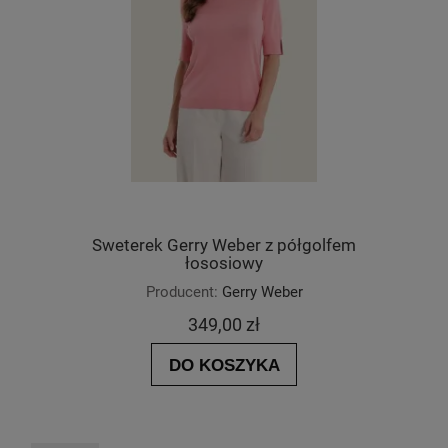
charakteru i oryginalności. Doskonale nadają
się na wiele różnych okazji.
Sweterek Gerry Weber z półgolfem
łososiowy
Producent:
Gerry Weber
349,00 zł
DO KOSZYKA