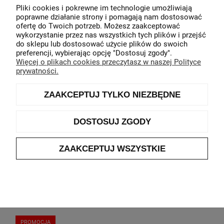
Pliki cookies i pokrewne im technologie umożliwiają
poprawne działanie strony i pomagają nam dostosować
ofertę do Twoich potrzeb. Możesz zaakceptować
wykorzystanie przez nas wszystkich tych plików i przejść
do sklepu lub dostosować użycie plików do swoich
preferencji, wybierając opcję "Dostosuj zgody".
Więcej o plikach cookies przeczytasz w naszej Polityce
prywatności.
ZAAKCEPTUJ TYLKO NIEZBĘDNE
Dzianinowy top Gerry Weber biały
DOSTOSUJ ZGODY
Producent:
Gerry Weber
ZAAKCEPTUJ WSZYSTKIE
349,00 zł
DO KOSZYKA
PROMOCJA