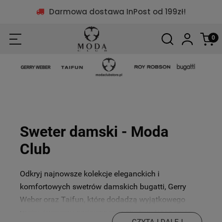
Darmowa dostawa InPost od 199zł!
Sweter damski - Moda
Club
Odkryj najnowsze kolekcje eleganckich i
komfortowych swetrów damskich bugatti, Gerry
Weber oraz Taifun, które dodadzą wyjątkowego
uroku Twojemu codziennemu stylowi. Nasz sklep
CZYTAJ DALEJ