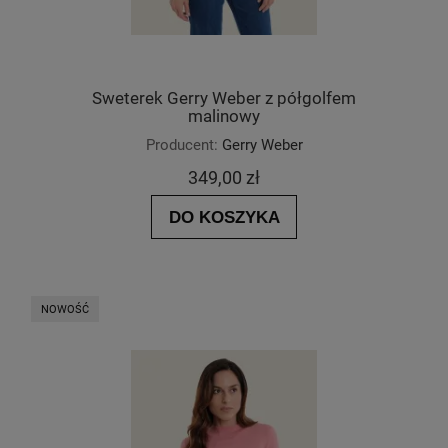
krojem, co sprawia, że są bardzo wygodne i
idealne do stworzenia casualowego,
luzackiego looku.
Swetry z golfem
: Swetry z golfem doskonale
Sweterek Gerry Weber z półgolfem
sprawdzą się w chłodniejsze dni, zapewniając
malinowy
ciepło i komfort. Są ponadczasowym
Producent:
Gerry Weber
elementem jesienno-zimowej garderoby.
349,00 zł
Swetry dopasowane
: Swetry dopasowane
podkreślają sylwetkę i dodają elegancji.
DO KOSZYKA
Doskonale sprawdzą się jako element
biurowego dress codu lub na wieczorne
wyjścia.
Swetry wełniane
: Swetry wykonane z
NOWOŚĆ
naturalnej wełny są bardzo ciepłe i doskonale
chronią przed chłodem. Są idealne na zimowe
dni i świetnie komponują się z spodniami czy
spódnicami.
Swetry z dzianiny
: Swetry z dzianiny mogą
mieć przeróżne wzory i tekstury, co dodaje im