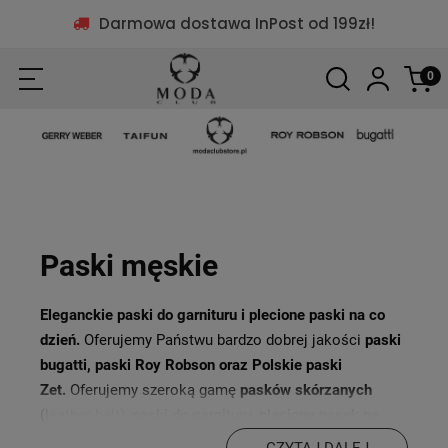
Darmowa dostawa InPost od 199zł!
Paski męskie
Eleganckie paski do garnituru i plecione paski na co
dzień.
Oferujemy Państwu bardzo dobrej jakości
paski
bugatti, paski Roy Robson oraz Polskie paski
Zet.
Oferujemy szeroką gamę
pasków skórzanych
(leather belt),
paski do garnituru
,
pleciony pasek na
lato
i wiele innych. Sprzedajemy tylko
wysokiej
CZYTAJ DALEJ