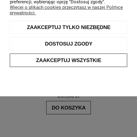
preferencji, wybierając opcję "Dostosuj zgody".
Więcej o plikach cookies przeczytasz w naszej Polityce
prywatności.
ZAAKCEPTUJ TYLKO NIEZBĘDNE
DOSTOSUJ ZGODY
ZAAKCEPTUJ WSZYSTKIE
Skórzany pasek męski bugatti black
Producent:
bugatti
259,00 zł
DO KOSZYKA