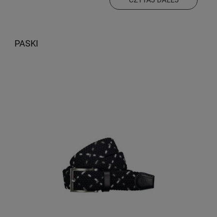
jakości
,
wytrzymałe paski
, które mogą służyć latami!
Męski pasek do spodni
to niewielki dodatek do stroju,
a jednak często dodaje charakteru całej stylizacji.
PASKI
Dobrze dobrany jest synonimem dobrego gustu i
znajomości trendów obecnych w modzie. Najbardziej
eleganckie są
wyroby ze skóry
– cechuje je jakość,
staranne wykonanie i duża wytrzymałość. Pasują do
zestawów eleganckich, m.in. na spotkania biznesowe
czy ważne uroczystości. Idealny pasek do garnituru
powinien pasować kolorem i materiałem do
butów oraz
pozostałych dodatków
, a klamerka
powinna być mała, by nie popełnić modowego faux-
pas. Jeśli chodzi o
stylizację smart-casual
- jeansy lub
chinosy
, koszula + marynarka – taki casualowy zestaw
potrzebuje jeszcze dodatków. Jednym z nich jest
właśnie pasek – może być wykonany z materiału lub
skóry ekologicznej. Tutaj można pozwolić sobie na