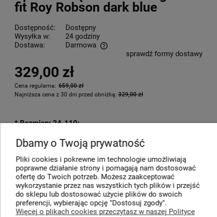
fit Roy Robson dark blue
Dostępność:
Dostępny
Wysyłka w:
24 godziny
Dostawa:
Darmowa
sprawdź formy dostawy
Cena nie zawiera ewentualnych kosztów płatności
329,00 zł
Cena regularna:
659,00 zł
Najniższa cena z 30 dni przed obniżką:
329,00 zł
*
Rozmiary 24-110:
Dbamy o Twoją prywatność
56
Pliki cookies i pokrewne im technologie umożliwiają
poprawne działanie strony i pomagają nam dostosować
ofertę do Twoich potrzeb. Możesz zaakceptować
wykorzystanie przez nas wszystkich tych plików i przejść
do sklepu lub dostosować użycie plików do swoich
DO KOSZYKA
preferencji, wybierając opcję "Dostosuj zgody".
Więcej o plikach cookies przeczytasz w naszej Polityce