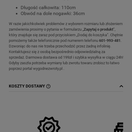
Długość całkowita: 110cm
Obwód na dole nogawki: 36cm
W razie jakichkolwiek problemów z wyborem rozmiaru lub złożeniem
zamówienia prosimy o pytania w formularzu „
Zapytaj o produkt
”,
który znajduje się zaraz pod przyciskiem „Dodaj do koszyka”. Chętnie
pomożemy także telefonicznie pod numerem telefonu
601-993-481
.
Dzwoniąc do nas nie trzeba przechodzić przez żadną infolinię.
Kontaktujesz się z osobą bezpośrednio odpowiedzialną za
sprzedaż. Darmowa dostawa od 199zł i szybka wysyłka w ciągu 24h!
Gdyby zaszła potrzeba wymiany lub zwrotu towaru zrobisz to łatwo
poprzez portal wygodnezwroty.pl .
KOSZTY DOSTAWY
CENA NIE ZAWIERA EWENTUALNYCH
KOSZTÓW PŁATNOŚCI