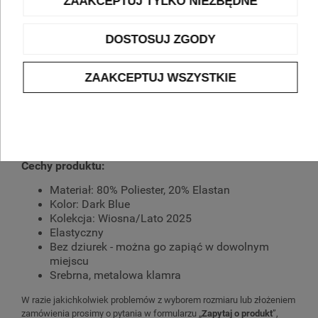
ZAAKCEPTUJ TYLKO NIEZBĘDNE
Kod produktu:
14301-Z401
zapytaj o produkt
DOSTOSUJ ZGODY
OPIS
ZAAKCEPTUJ WSZYSTKIE
Pleciony pasek męski Roy Robson bez
dziurek Dark Blue
Cechy produktu:
Materiał: 80% Poliester, 20% Elastan
Kolor: Dark Blue
Kolekcja: Wiosna/Lato 2025
Elastyczny
Bez dziurek - można go zapiąć w dowolnym
miejscu
Srebrna, metalowa klamra
W razie jakichkolwiek problemów z wyborem rozmiaru lub złożeniem
zamówienia prosimy o pytania w formularzu „
Zapytaj o produkt
”,