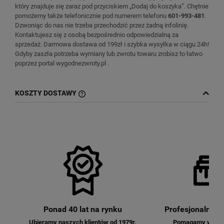
który znajduje się zaraz pod przyciskiem „Dodaj do koszyka”. Chętnie
pomożemy także telefonicznie pod numerem telefonu
601-993-481
.
Dzwoniąc do nas nie trzeba przechodzić przez żadną infolinię.
Kontaktujesz się z osobą bezpośrednio odpowiedzialną za
sprzedaż. Darmowa dostawa od 199zł i szybka wysyłka w ciągu 24h!
Gdyby zaszła potrzeba wymiany lub zwrotu towaru zrobisz to łatwo
poprzez portal wygodnezwroty.pl .
KOSZTY DOSTAWY
CENA NIE ZAWIERA EWENTUALNYCH
KOSZTÓW PŁATNOŚCI
Ponad 40 lat na rynku
Profesjonalna o
Ubieramy naszych klientów od 1979r.
Pomagamy w dobo