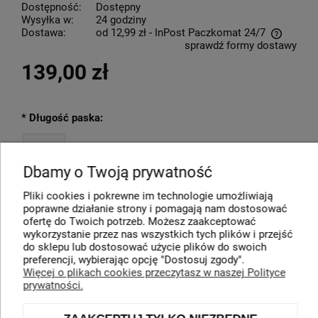
Dostępność:
Dostępny
Wysyłka w:
24 godziny
Dostawa:
od 12,99 zł
- InPost Paczkomat 24/7
sprawdź formy dostawy
Cena nie zawiera ewentualnych kosztów płatności
139,00 zł
*
Długość paska:
90
Dbamy o Twoją prywatność
Pliki cookies i pokrewne im technologie umożliwiają
poprawne działanie strony i pomagają nam dostosować
ofertę do Twoich potrzeb. Możesz zaakceptować
DO KOSZYKA
wykorzystanie przez nas wszystkich tych plików i przejść
do sklepu lub dostosować użycie plików do swoich
preferencji, wybierając opcję "Dostosuj zgody".
*
- Pole wymagane
dodaj do przechowalni
Więcej o plikach cookies przeczytasz w naszej Polityce
prywatności.