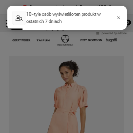
Darmowa dostawa InPost od 199zł!