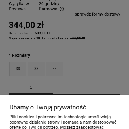
Wysyłka w:
24 godziny
Dostawa:
Darmowa
sprawdź formy dostawy
Cena nie zawiera ewentualnych kosztów płatności
344,00 zł
Cena regularna:
689,00 zł
Najniższa cena z 30 dni przed obniżką:
689,00 zł
*
Rozmiary:
36
38
44
DO KOSZYKA
Dbamy o Twoją prywatność
*
- Pole wymagane
dodaj do przechowalni
Pliki cookies i pokrewne im technologie umożliwiają
poprawne działanie strony i pomagają nam dostosować
ofertę do Twoich potrzeb. Możesz zaakceptować