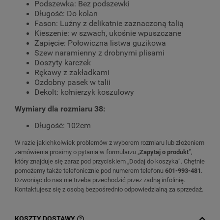
Podszewka: Bez podszewki
Długość: Do kolan
Fason: Luźny z delikatnie zaznaczoną talią
Kieszenie: w szwach, ukośnie wpuszczane
Zapięcie: Połowiczna listwa guzikowa
Szew naramienny z drobnymi plisami
Doszyty karczek
Rękawy z zakładkami
Ozdobny pasek w talii
Dekolt: kołnierzyk koszulowy
Wymiary dla rozmiaru 38:
Długość: 102cm
W razie jakichkolwiek problemów z wyborem rozmiaru lub złożeniem
zamówienia prosimy o pytania w formularzu „
Zapytaj o produkt
”,
który znajduje się zaraz pod przyciskiem „Dodaj do koszyka”. Chętnie
pomożemy także telefonicznie pod numerem telefonu
601-993-481
.
Dzwoniąc do nas nie trzeba przechodzić przez żadną infolinię.
Kontaktujesz się z osobą bezpośrednio odpowiedzialną za sprzedaż.
KOSZTY DOSTAWY