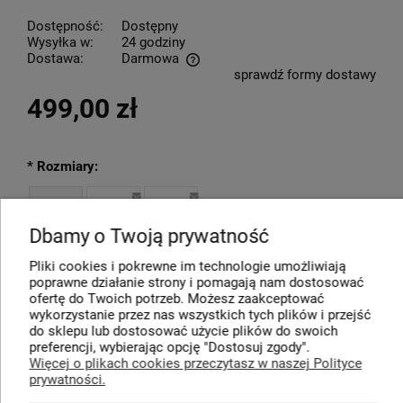
Dostępność:
Dostępny
Wysyłka w:
24 godziny
Dostawa:
Darmowa
sprawdź formy dostawy
Cena nie zawiera ewentualnych kosztów płatności
499,00 zł
*
Rozmiary:
40
42
46
Dbamy o Twoją prywatność
Pliki cookies i pokrewne im technologie umożliwiają
poprawne działanie strony i pomagają nam dostosować
ofertę do Twoich potrzeb. Możesz zaakceptować
DO KOSZYKA
wykorzystanie przez nas wszystkich tych plików i przejść
do sklepu lub dostosować użycie plików do swoich
preferencji, wybierając opcję "Dostosuj zgody".
*
- Pole wymagane
dodaj do przechowalni
Więcej o plikach cookies przeczytasz w naszej Polityce
prywatności.