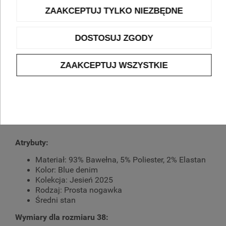
ZAAKCEPTUJ TYLKO NIEZBĘDNE
Kod produktu:
922006-68001-
837002
DOSTOSUJ ZGODY
zapytaj o produkt
ZAAKCEPTUJ WSZYSTKIE
OPIS
Dżinsy damskie Gerry Weber Annik Blue
Denim
Atrybuty:
Materiał: 93% Bawełna, 5% Poliester, 2% Elastan
Kolor: Blue denim
Kolekcja: Jesień 2025
Rodzaj: Prosta nogawka
Średni stan
Wymiary dla rozmiaru 38: