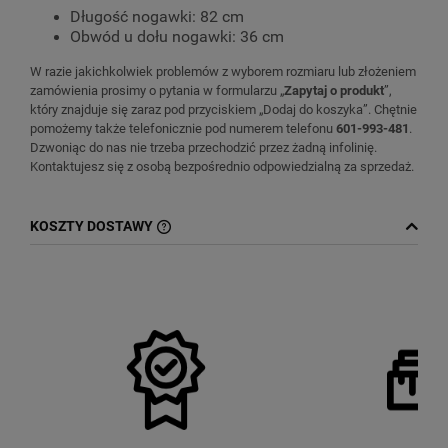
Długość nogawki: 82 cm
Obwód u dołu nogawki: 36 cm
W razie jakichkolwiek problemów z wyborem rozmiaru lub złożeniem
zamówienia prosimy o pytania w formularzu „
Zapytaj o produkt
”,
który znajduje się zaraz pod przyciskiem „Dodaj do koszyka”. Chętnie
pomożemy także telefonicznie pod numerem telefonu
601-993-481
.
Dzwoniąc do nas nie trzeba przechodzić przez żadną infolinię.
Kontaktujesz się z osobą bezpośrednio odpowiedzialną za sprzedaż.
KOSZTY DOSTAWY
CENA NIE ZAWIERA EWENTUALNYCH
KOSZTÓW PŁATNOŚCI