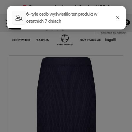
Darmowa dostawa InPost od 199zł!