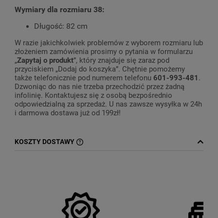
Wymiary dla rozmiaru 38:
Długość: 82 cm
W razie jakichkolwiek problemów z wyborem rozmiaru lub
złożeniem zamówienia prosimy o pytania w formularzu
„
Zapytaj o produkt
”, który znajduje się zaraz pod
przyciskiem „Dodaj do koszyka”. Chętnie pomożemy
także telefonicznie pod numerem telefonu
601-993-481
.
Dzwoniąc do nas nie trzeba przechodzić przez żadną
infolinię. Kontaktujesz się z osobą bezpośrednio
odpowiedzialną za sprzedaż. U nas zawsze wysyłka w 24h
i darmowa dostawa już od 199zł!
KOSZTY DOSTAWY
CENA NIE ZAWIERA EWENTUALNYCH
KOSZTÓW PŁATNOŚCI