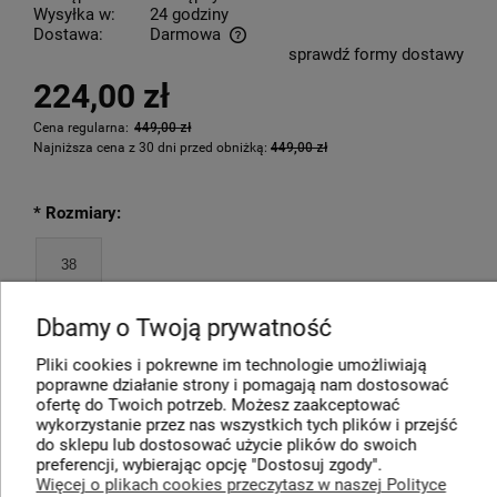
Wysyłka w:
24 godziny
Dostawa:
Darmowa
sprawdź formy dostawy
Cena nie zawiera ewentualnych kosztów płatności
224,00 zł
Cena regularna:
449,00 zł
Najniższa cena z 30 dni przed obniżką:
449,00 zł
*
Rozmiary:
38
Dbamy o Twoją prywatność
Pliki cookies i pokrewne im technologie umożliwiają
poprawne działanie strony i pomagają nam dostosować
DO KOSZYKA
ofertę do Twoich potrzeb. Możesz zaakceptować
wykorzystanie przez nas wszystkich tych plików i przejść
*
- Pole wymagane
dodaj do przechowalni
do sklepu lub dostosować użycie plików do swoich
preferencji, wybierając opcję "Dostosuj zgody".
Więcej o plikach cookies przeczytasz w naszej Polityce