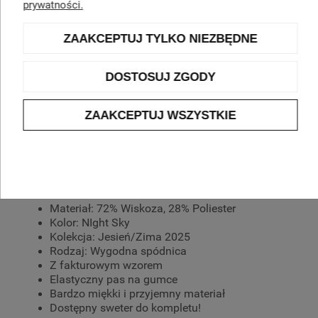
prywatności.
Kod produktu:
110038-57061-
ZAAKCEPTUJ TYLKO NIEZBĘDNE
80393
zapytaj o produkt
DOSTOSUJ ZGODY
OPIS
ZAAKCEPTUJ WSZYSTKIE
Spódnica midi Gerry Weber Night Sky
Atrybuty:
Materiał: 72% Wiskoza, 28% Poliester
Kolor: NIght Sky
Kolekcja: Jesień/Zima 2025
Rodzaj: Wygodna spódnica
Z fakturowym wzorem
Elastyczny pas na gumce
Bardzo miękki i przyjemny materiał
Dostępny sweter do kompletu!