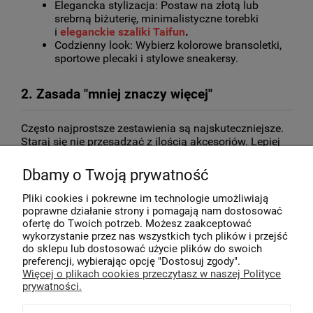
Elegancka stylizacja: Postaw na złotą lub 
srebrną biżuterię, minimalistyczne torebki 
i 
eleganckie szaliki Taifun
.
Codzienny look: Wybierz kolorowe bransoletki, 
sportowe plecaki i stylowe sneakersy.
2. Zasada "mniej znaczy więcej"
Często najprostsze zestawienia są najskuteczniejsze. 
Staraj się nie przesadzać z ilością akcesoriów. Lepiej 
zainwestować w kilka wysokiej jakości dodatków niż w 
cały zestaw tanich elementów.
Dbamy o Twoją prywatność
Biżuteria: Jeśli wybierasz duże kolczyki, 
Pliki cookies i pokrewne im technologie umożliwiają
zrezygnuj z naszyjnika, aby nie przytłoczyć 
poprawne działanie strony i pomagają nam dostosować
stylizacji.
ofertę do Twoich potrzeb. Możesz zaakceptować
Torebki: Wybierz jedną, wyrazistą torbę, która 
wykorzystanie przez nas wszystkich tych plików i przejść
doda charakteru całemu outfitowi.
do sklepu lub dostosować użycie plików do swoich
preferencji, wybierając opcję "Dostosuj zgody".
Więcej o plikach cookies przeczytasz w naszej Polityce
3. Grunt to kolor
prywatności.