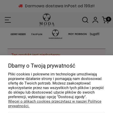
Darmowa dostawa InPost od 199zł!
Ten produkt jest niedostępny.
Dbamy o Twoją prywatność
Pliki cookies i pokrewne im technologie umożliwiają
poprawne działanie strony i pomagają nam dostosować
ofertę do Twoich potrzeb. Możesz zaakceptować
wykorzystanie przez nas wszystkich tych plików i przejść
do sklepu lub dostosować użycie plików do swoich
preferencji, wybierając opcję "Dostosuj zgody".
Więcej o plikach cookies przeczytasz w naszej Polityce
Ponad 40 lat na rynku
Profesjonalna o
prywatności.
Ubieramy naszych klientów od 1979r.
Pomagamy w dobo