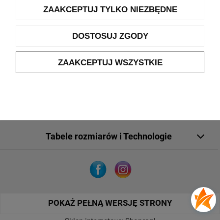
ZAAKCEPTUJ TYLKO NIEZBĘDNE
Pomoc
DOSTOSUJ ZGODY
Moje konto
ZAAKCEPTUJ WSZYSTKIE
Płatności i dostawa
O nas
Tabele rozmiarów i Technologie
POKAŻ PEŁNĄ WERSJĘ STRONY