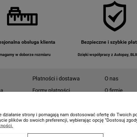
esjonalna obsługa klienta
Bezpieczne i szybkie płat
magamy w doborze rozmiaru
Dzięki współpracy z Autopay, BLI
Płatności i dostawa
O nas
ia
Formy płatności
O firmie
Czas i koszty dostawy
Regulamin sk
Czas realizacji zamówienia
Opinie Trustm
Kontakt i dane
ne działanie strony i pomagają nam dostosować ofertę do Twoich 
cie plików do swoich preferencji, wybierając opcję "Dostosuj zgody
tności.