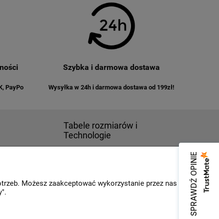
ności
Szybka i darmowa dostawa
K, PayPo
Wysyłka w 24h i darmowa dostawa od 199zł!
Tabele rozmiarów i
Technologie
Tabele rozmiarów
SPRAWDŹ OPINIE
lepu
Technologie i oznaczenia
ate
FAQ - Pytania i odpowiedzi
 firmy
potrzeb. Możesz zaakceptować wykorzystanie przez nas
".