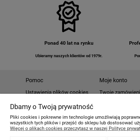
Ponad 40 lat na rynku
Prof
Ubieramy naszych klientów od 1979r.
Po
Pomoc
Moje konto
Ustawienia plików cookies
Twoje zamówien
Polityka prywatności
Ustawienia konta
Dbamy o Twoją prywatność
Zwroty i reklamacje
Przechowalnia
Pliki cookies i pokrewne im technologie umożliwiają popraw
wszystkich tych plików i przejść do sklepu lub dostosować uży
Więcej o plikach cookies przeczytasz w naszej Polityce prywa