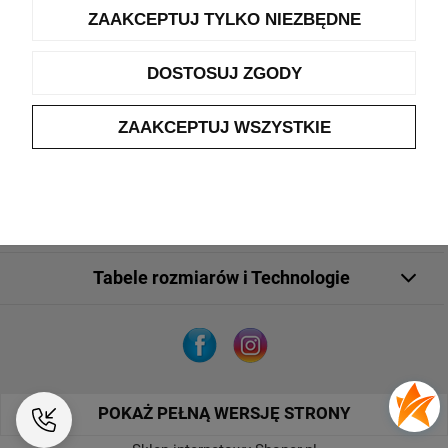
ZAAKCEPTUJ TYLKO NIEZBĘDNE
Pomoc
DOSTOSUJ ZGODY
Moje konto
ZAAKCEPTUJ WSZYSTKIE
Płatności i dostawa
O nas
Tabele rozmiarów i Technologie
POKAŻ PEŁNĄ WERSJĘ STRONY