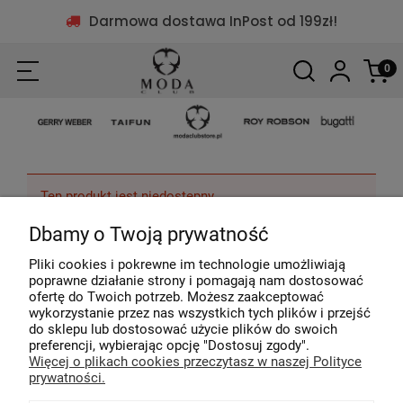
Darmowa dostawa InPost od 199zł!
Ten produkt jest niedostępny.
Dbamy o Twoją prywatność
Pliki cookies i pokrewne im technologie umożliwiają
poprawne działanie strony i pomagają nam dostosować
ofertę do Twoich potrzeb. Możesz zaakceptować
wykorzystanie przez nas wszystkich tych plików i przejść
do sklepu lub dostosować użycie plików do swoich
preferencji, wybierając opcję "Dostosuj zgody".
Więcej o plikach cookies przeczytasz w naszej Polityce
Ponad 40 lat na rynku
Profesjonalna o
prywatności.
Ubieramy naszych klientów od 1979r.
Pomagamy w dobo